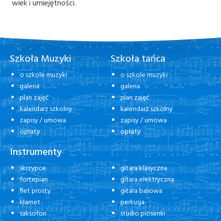
wiek i umiejętności.
Szkoła Muzyki
Szkoła tańca
o szkole muzyki
o szkole muzyki
galeria
galeria
plan zajęć
plan zajęć
kalendarz szkolny
kalendarz szkolny
zapisy / umowa
zapisy / umowa
opłaty
opłaty
Instrumenty
skrzypce
gitara klasyczna
fortepian
gitara elektryczna
flet prosty
gitara basowa
klarnet
perkusja
saksofon
studio piosenki